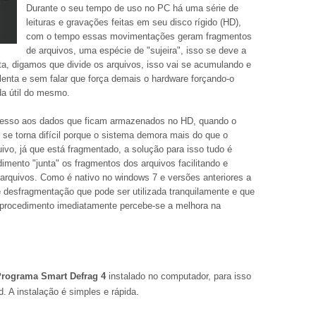
Durante o seu tempo de uso no PC há uma série de
leituras e gravações feitas em seu disco rígido (HD),
com o tempo essas movimentações geram fragmentos
de arquivos, uma espécie de "sujeira", isso se deve a
, digamos que divide os arquivos, isso vai se acumulando e
lenta e sem falar que força demais o hardware forçando-o
da útil do mesmo.
acesso aos dados que ficam armazenados no HD, quando o
e torna difícil porque o sistema demora mais do que o
ivo, já que está fragmentado, a solução para isso tudo é
imento "junta" os fragmentos dos arquivos facilitando e
rquivos. Como é nativo no windows 7 e versões anteriores a
e desfragmentação que pode ser utilizada tranquilamente e que
 procedimento imediatamente percebe-se a melhora na
rograma Smart Defrag 4
instalado no computador, para isso
. A instalação é simples e rápida.