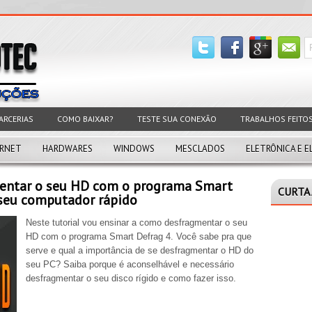
ARCERIAS
COMO BAIXAR?
TESTE SUA CONEXÃO
TRABALHOS FEITO
ERNET
HARDWARES
WINDOWS
MESCLADOS
ELETRÔNICA E E
entar o seu HD com o programa Smart
CURTA 
 seu computador rápido
Neste tutorial vou ensinar a como desfragmentar o seu
HD com o programa Smart Defrag 4. Você sabe pra que
serve e qual a importância de se desfragmentar o HD do
seu PC? Saiba porque é aconselhável e necessário
desfragmentar o seu disco rígido e como fazer isso.