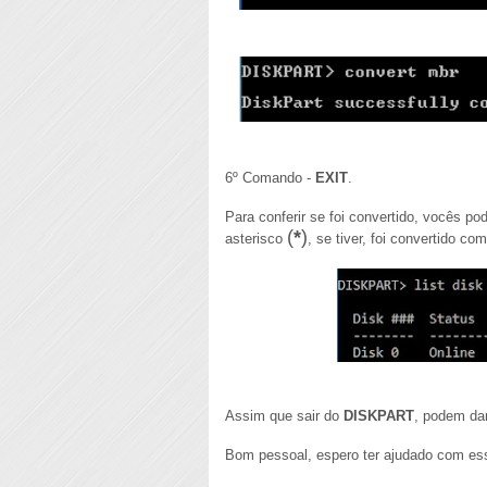
6º Comando -
EXIT
.
Para conferir se foi convertido, vocês 
(
*
)
asterisco
, se tiver, foi convertido c
Assim que sair do
DISKPART
, podem da
Bom pessoal, espero ter ajudado com esse