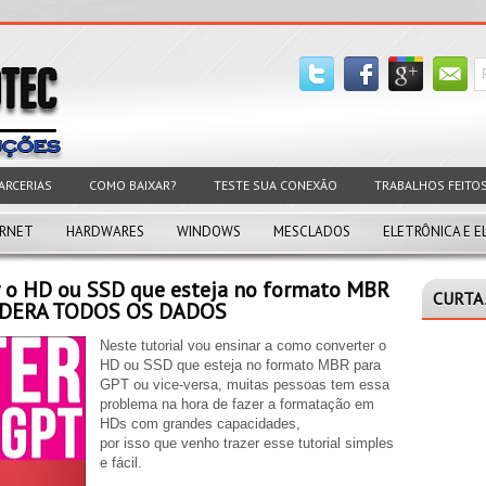
ARCERIAS
COMO BAIXAR?
TESTE SUA CONEXÃO
TRABALHOS FEITO
ERNET
HARDWARES
WINDOWS
MESCLADOS
ELETRÔNICA E E
 o HD ou SSD que esteja no formato MBR
CURTA 
PERDERA TODOS OS DADOS
Neste tutorial vou ensinar a como converter o
HD ou SSD que esteja no formato MBR para
GPT ou vice-versa, muitas pessoas tem essa
problema na hora de fazer a formatação em
HDs com grandes capacidades,
por isso que venho trazer esse tutorial simples
e fácil.