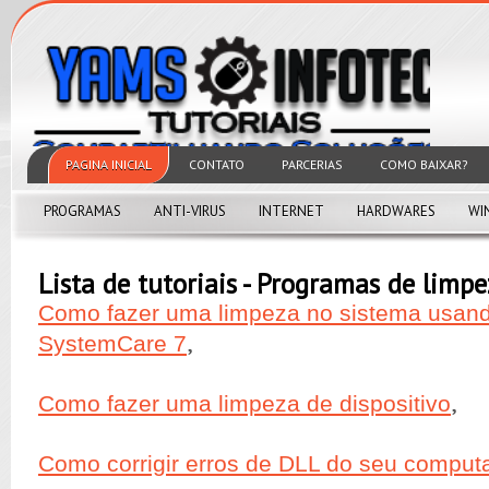
PAGINA INICIAL
CONTATO
PARCERIAS
COMO BAIXAR?
PROGRAMAS
ANTI-VIRUS
INTERNET
HARDWARES
WI
Lista de tutoriais - Programas de limp
Como fazer uma limpeza no sistema usan
,
SystemCare 7
,
Como fazer uma limpeza de dispositivo
Como corrigir erros de DLL do seu comput