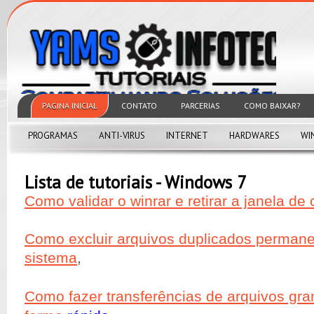
PAGINA INICIAL
CONTATO
PARCERIAS
COMO BAIXAR?
PROGRAMAS
ANTI-VIRUS
INTERNET
HARDWARES
WI
Lista de tutoriais - Windows 7
Como validar o winrar e retirar a janela de
Como excluir arquivos duplicados perman
sistema
,
Como fazer transferências de arquivos gr