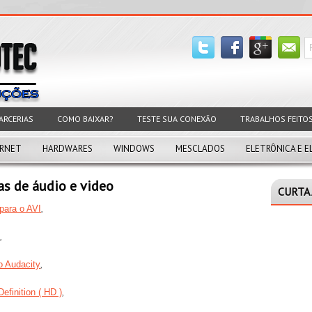
ARCERIAS
COMO BAIXAR?
TESTE SUA CONEXÃO
TRABALHOS FEITO
ERNET
HARDWARES
WINDOWS
MESCLADOS
ELETRÔNICA E E
as de áudio e video
CURTA 
,
para o AVI
,
,
o Audacity
,
finition ( HD )