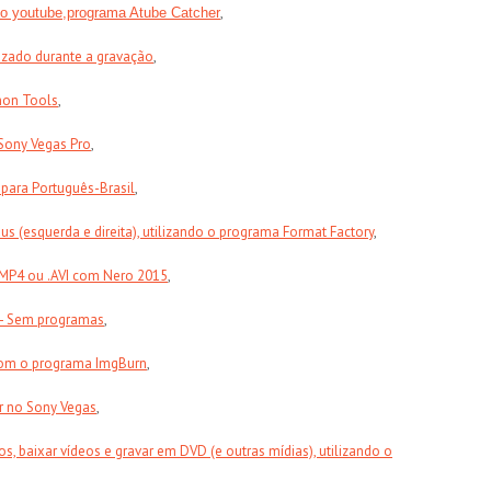
,
do youtube,programa Atube Catcher
izado durante a gravação
,
mon Tools
,
 Sony Vegas Pro
,
para Português-Brasil
,
s (esquerda e direita), utilizando o programa Format Factory
,
.MP4 ou .AVI com Nero 2015
,
 - Sem programas
,
com o programa ImgBurn
,
r no Sony Vegas
,
, baixar vídeos e gravar em DVD (e outras mídias), utilizando o