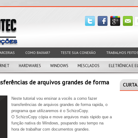
ARCERIAS
COMO BAIXAR?
TESTE SUA CONEXÃO
TRABALHOS FEITO
ERNET
HARDWARES
WINDOWS
MESCLADOS
ELETRÔNICA E E
sferências de arquivos grandes de forma
CURTA 
Neste tutorial vou ensinar a vocês a como fazer
transferências de arquivos grandes de forma rapida, o
programa que utilizaremos é o SchizoCopy.
O
SchizoCopy cópia e move arquivos mais rápido que a
função nativa do Windows, poupando seu tempo na
hora de trabalhar com documentos grandes.