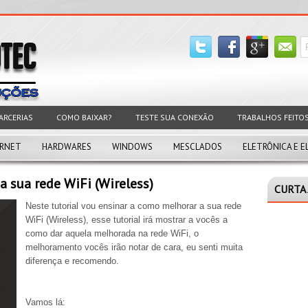
ARCERIAS
COMO BAIXAR?
TESTE SUA CONEXÃO
TRABALHOS FEITO
ERNET
HARDWARES
WINDOWS
MESCLADOS
ELETRÔNICA E E
 sua rede WiFi (Wireless)
CURTA 
Neste tutorial vou ensinar a como melhorar a sua rede
WiFi (Wireless), esse tutorial irá mostrar a vocês a
como dar aquela melhorada na rede WiFi, o
melhoramento vocês irão notar de cara, eu senti muita
diferença e recomendo.
Vamos lá: