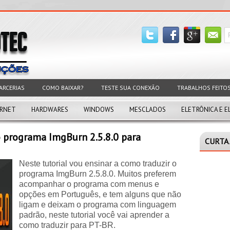
ARCERIAS
COMO BAIXAR?
TESTE SUA CONEXÃO
TRABALHOS FEITO
ERNET
HARDWARES
WINDOWS
MESCLADOS
ELETRÔNICA E E
 programa ImgBurn 2.5.8.0 para
CURTA 
Neste tutorial vou ensinar a como traduzir o
programa ImgBurn 2.5.8.0. Muitos preferem
acompanhar o programa com menus e
opções em Português, e tem alguns que não
ligam e deixam o programa com linguagem
padrão, neste tutorial você vai aprender a
como traduzir para PT-BR.