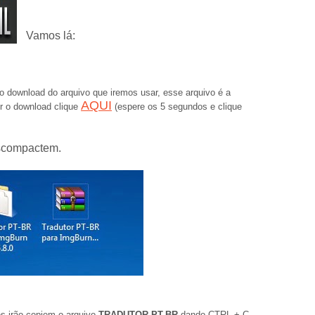
Vamos lá:
o download do arquivo que iremos usar, esse arquivo é a
AQUI
r o download clique
(espere os 5 segundos e clique
escompactem.
ês
irão
copiem o arquivo
TRADUTOR PT-BR
dando CTRL + C