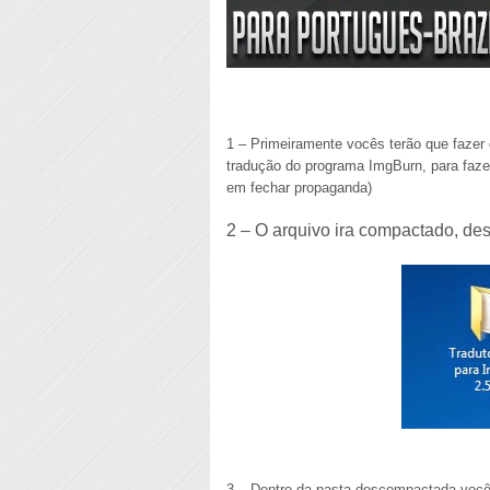
1 – Primeiramente vocês terão que fazer 
tradução do programa ImgBurn, para faze
em fechar propaganda)
2 – O arquivo ira compactado, d
3 – Dentro da pasta descompactada voc