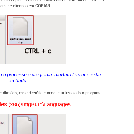
 mouse e clicando em
COPIAR
.
o o processo o programa ImgBurn tem que estar
fechado.
e diretório, esse
diretório
é onde esta instalado o programa:
iles (x86)\ImgBurn\Languages