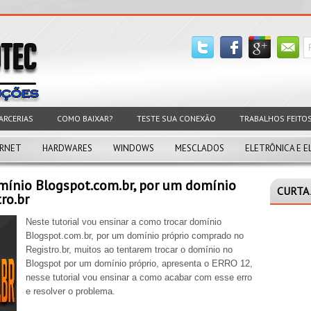
ARCERIAS
COMO BAIXAR?
TESTE SUA CONEXÃO
TRABALHOS FEITO
ERNET
HARDWARES
WINDOWS
MESCLADOS
ELETRÔNICA E E
mínio Blogspot.com.br, por um domínio
CURTA 
ro.br
Neste tutorial vou ensinar a como trocar domínio
Blogspot.com.br, por um domínio próprio comprado no
Registro.br, muitos ao tentarem trocar o domínio no
Blogspot por um domínio próprio, apresenta o ERRO 12,
nesse tutorial vou ensinar a como acabar com esse erro
e resolver o problema.