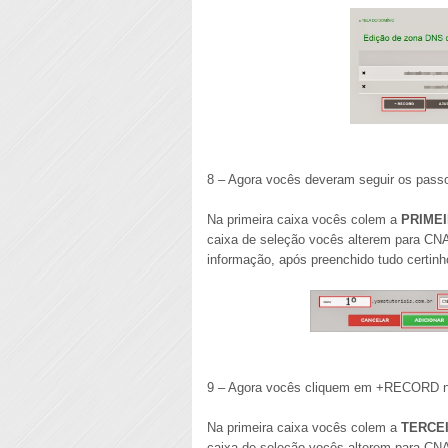
8 – Agora vocês deveram seguir os pass
Na primeira caixa vocês colem a
PRIMEI
caixa de seleção vocês alterem para CN
informação, após preenchido tudo certi
9 – Agora vocês cliquem em +RECORD n
Na primeira caixa vocês colem a
TERCEI
caixa de seleção vocês alterem para CN