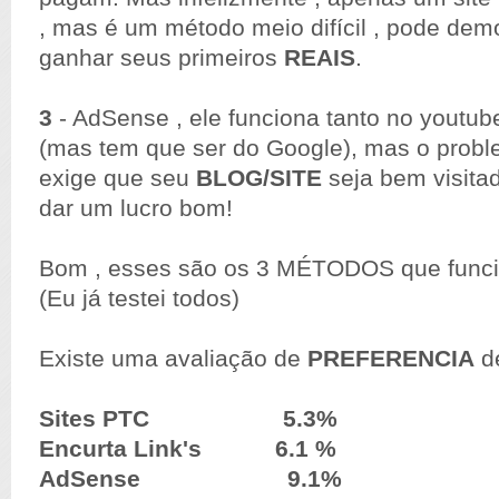
, mas é um método meio difícil , pode dem
ganhar seus primeiros
REAIS
.
3
- AdSense , ele funciona tanto no youtu
(mas tem que ser do Google), mas o probl
exige que seu
BLOG/SITE
seja bem visita
dar um lucro bom!
Bom , esses são os 3 MÉTODOS que func
(Eu já testei todos)
Existe uma avaliação de
PREFERENCIA
de
Sites PTC 5.3%
Encurta Link's 6.1 %
AdSense 9.1%