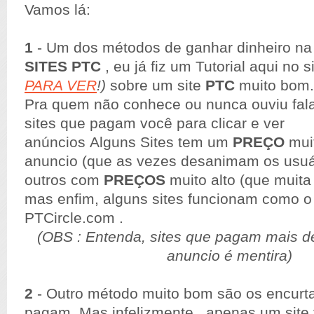
Vamos lá:
1
- Um dos métodos de ganhar dinheiro na 
SITES PTC
, eu já fiz um Tutorial aqui no s
PARA VER
!)
sobre um site
PTC
muito bom.
Pra quem não conhece ou nunca ouviu fala
sites que pagam você para clicar e ver
anúncios Alguns Sites tem um
PREÇO
muit
anuncio (que as vezes desanimam os usuá
outros com
PREÇOS
muito alto (que muita
mas enfim, alguns sites funcionam como 
PTCircle.com .
(OBS : Entenda, sites que pagam mais d
anuncio é mentira)
2
- Outro método muito bom são os encurta
pagam. Mas infelizmente , apenas um site 