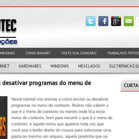
ARCERIAS
COMO BAIXAR?
TESTE SUA CONEXÃO
TRABALHOS FEITO
ERNET
HARDWARES
WINDOWS
MESCLADOS
ELETRÔNICA E E
u desativar programas do menu de
CURTA 
Neste tutorial vou ensinar a como excluir ou desativar
programas no menu de contexto. Muitos não sabem o
que é o menu de contexto ou menos onde fica esse
menu de contexto, bom para resumir o que é o menu de
contexto, é aquele menu que aparece toda vez que
você usa o botão direito do mouse para selecionar uma
pasta ou mesmo um arquivo, aquela janelinha que se