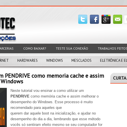
ARCERIAS
COMO BAIXAR?
TESTE SUA CONEXÃO
TRABALHOS FEITO
ERNET
HARDWARES
WINDOWS
MESCLADOS
ELETRÔNICA E E
 um PENDRIVE como memoria cache e assim
CURTA 
o Windows
Neste tutorial vou ensinar a como utilizar um
PENDRIVE
como memória cache e assim melhorar o
desempenho do Windows. Esse processo é muito
recomendado para aqueles que
querem dar aquele boot na inicialização, e ajudar no
desempenho do dia a dia, lembrando que esse método
vocês só sentiram efeito mesmo se seu computador for