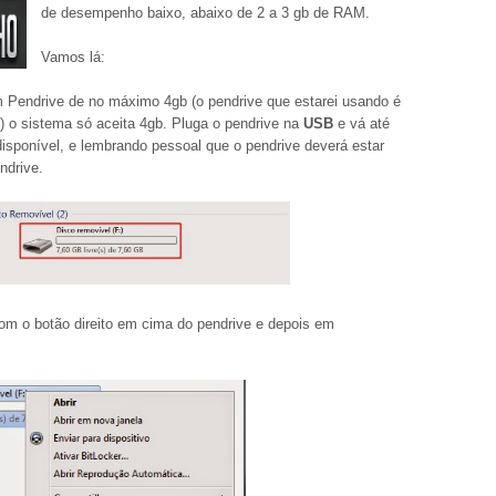
de desempenho baixo, abaixo de 2 a 3 gb de RAM.
Vamos lá:
m Pendrive de no máximo 4gb (o pendrive que estarei usando é
 o sistema só aceita 4gb. Pluga o pendrive na
USB
e vá até
disponível, e lembrando pessoal que o pendrive deverá estar
ndrive.
com o botão direito em cima do pendrive e depois em