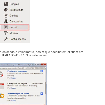
eja colocado o velocímetro, assim que escolherem cliquem em
r
HTML/JAVASCRIPT
e selecionem.