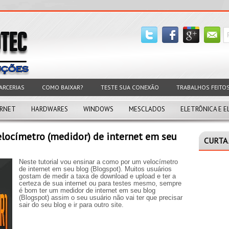
ARCERIAS
COMO BAIXAR?
TESTE SUA CONEXÃO
TRABALHOS FEITO
ERNET
HARDWARES
WINDOWS
MESCLADOS
ELETRÔNICA E E
locímetro (medidor) de internet em seu
CURTA 
Neste tutorial vou ensinar a como por um velocímetro
de internet em seu blog (Blogspot). Muitos usuários
gostam de medir a taxa de download e upload e ter a
certeza de sua internet ou para testes mesmo, sempre
é bom ter um medidor de internet em seu blog
(Blogspot) assim o seu usuário não vai ter que precisar
sair do seu blog e ir para outro site.