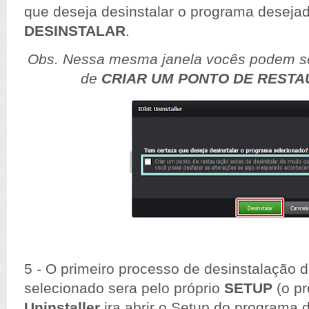
que deseja desinstalar o programa deseja
DESINSTALAR
.
Obs.
Nessa mesma janela
vocês
podem se
de
CRIAR UM PONTO DE
RESTA
5 - O primeiro processo de desinstalação 
selecionado sera pelo
próprio
SETUP
(o
pr
Uninstaller
ira abrir o Setup do programa 