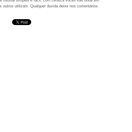
tutorial simples e fácil, com certeza vocês irão botar em
 outros utilizam. Qualquer duvida deixe nos comentários.