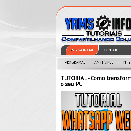
PAGINA INICIAL
CONTATO
P
PROGRAMAS
ANTI-VIRUS
INT
TUTORIAL - Como transform
o seu PC