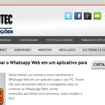
ARCERIAS
COMO BAIXAR?
TESTE SUA CONEXÃO
TRABALHOS FEITO
ERNET
HARDWARES
WINDOWS
MESCLADOS
ELETRÔNICA E E
ar o Whatsapp Web em um aplicativo para
CURTA 
Neste tutorial vou ensinar a como transformar o
Whatsapp Web em um aplicativo para o seu PC. Assim
não sera necessário utilizar o navegadores para se
conectar ao Whastsapp Web, existe
extensões que fazem esse processo, muito simples e
fácil.