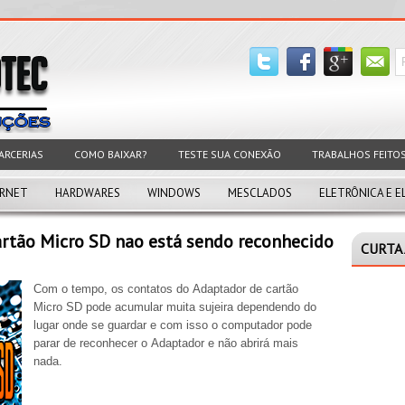
ARCERIAS
COMO BAIXAR?
TESTE SUA CONEXÃO
TRABALHOS FEITO
ERNET
HARDWARES
WINDOWS
MESCLADOS
ELETRÔNICA E E
rtão Micro SD nao está sendo reconhecido
CURTA 
Com o tempo, os contatos do Adaptador de cartão
Micro SD pode acumular muita sujeira dependendo do
lugar onde se guardar e com isso o computador pode
parar de reconhecer o Adaptador e não abrirá mais
nada.