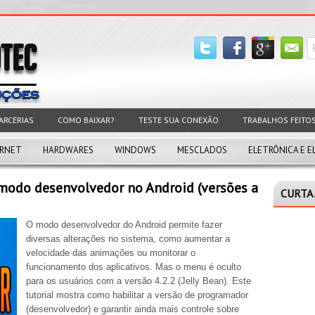
ARCERIAS
COMO BAIXAR?
TESTE SUA CONEXÃO
TRABALHOS FEITO
ERNET
HARDWARES
WINDOWS
MESCLADOS
ELETRÔNICA E E
modo desenvolvedor no Android (versões a
CURTA 
O modo desenvolvedor do Android permite fazer
diversas alterações no sistema, como aumentar a
velocidade das animações ou monitorar o
funcionamento dos aplicativos. Mas o menu é oculto
para os usuários com a versão 4.2.2 (Jelly Bean). Este
tutorial mostra como habilitar a versão de programador
(desenvolvedor) e garantir ainda mais controle sobre