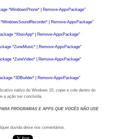
ckage *WindowsPhone* | Remove-AppxPackage"
e *WindowsSoundRecorder* | Remove-AppxPackage"
Package *XboxApp* | Remove-AppxPackage"
ackage *ZuneMusic* | Remove-AppxPackage"
ackage *ZuneVideo* | Remove-AppxPackage"
ackage *3DBuilder* | Remove-AppxPackage"
icativo nativo do Windows 10, copie e cole dentro do
de a ação ser concluída.
PARA PROGRAMAS E APPS QUE VOCÊS NÃO USE
alquer duvida deixe nos comentários.