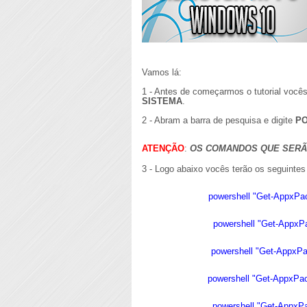
Vamos lá:
1 - Antes de começarmos o tutorial voc
SISTEMA
.
2 - Abram a barra de pesquisa e digite
P
ATENÇÃO
:
OS COMANDOS QUE SERÃ
3 - Logo abaixo vocês terão os seguinte
powershell "Get-AppxPa
powershell "Get-Appx
powershell "Get-AppxP
powershell "Get-AppxPa
powershell "Get-AppxP