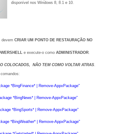
disponível nos Windows 8, 8.1 e 10.
ês devem
CRIAR UM PONTO DE RESTAURAÇÃO NO
OWERSHELL
e execute-o como
ADMINISTRADOR
.
O COLOCADOS, NÃO TEM COMO VOLTAR ATRAS
.
s comandos:
ckage *BingFinance* | Remove-AppxPackage"
Package *BingNews* | Remove-AppxPackage"
ackage *BingSports* | Remove-AppxPackage"
ckage *BingWeather* | Remove-AppxPackage"
ackage *Getstarted* | Remove-AppxPackage"