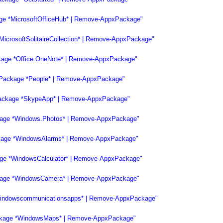
ge *MicrosoftOfficeHub* | Remove-AppxPackage"
icrosoftSolitaireCollection* | Remove-AppxPackage"
kage *Office.OneNote* | Remove-AppxPackage"
xPackage *People* | Remove-AppxPackage"
Package *SkypeApp* | Remove-AppxPackage"
kage *Windows.Photos* | Remove-AppxPackage"
kage *WindowsAlarms* | Remove-AppxPackage"
ge *WindowsCalculator* | Remove-AppxPackage"
kage *WindowsCamera* | Remove-AppxPackage"
windowscommunicationsapps* | Remove-AppxPackage"
ckage *WindowsMaps* | Remove-AppxPackage"