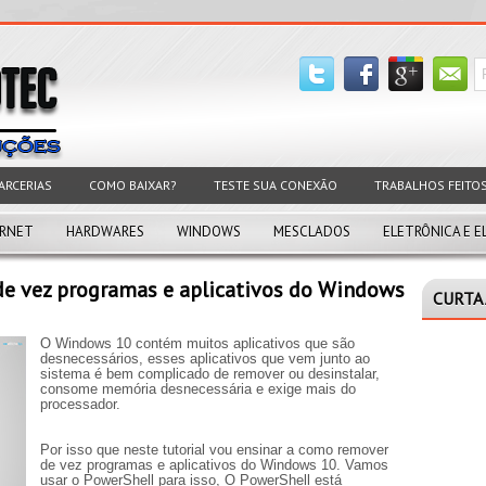
ARCERIAS
COMO BAIXAR?
TESTE SUA CONEXÃO
TRABALHOS FEITO
ERNET
HARDWARES
WINDOWS
MESCLADOS
ELETRÔNICA E E
e vez programas e aplicativos do Windows
CURTA 
O Windows 10 contém muitos aplicativos que são
desnecessários, esses aplicativos que vem junto ao
sistema é bem complicado de remover ou desinstalar,
consome memória desnecessária e exige mais do
processador.
Por isso que neste tutorial vou ensinar a como remover
de vez programas e aplicativos do Windows 10. Vamos
usar o PowerShell para isso, O
PowerShell
está