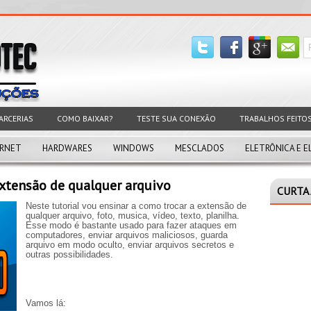
ARCERIAS
COMO BAIXAR?
TESTE SUA CONEXÃO
TRABALHOS FEITO
ERNET
HARDWARES
WINDOWS
MESCLADOS
ELETRÔNICA E E
xtensão de qualquer arquivo
CURTA 
Neste tutorial vou ensinar a como trocar a extensão de
qualquer arquivo, foto, musica, vídeo, texto, planilha.
Esse modo é bastante usado para fazer ataques em
computadores, enviar arquivos maliciosos, guarda
arquivo em modo oculto, enviar arquivos secretos e
outras possibilidades.
Vamos lá: