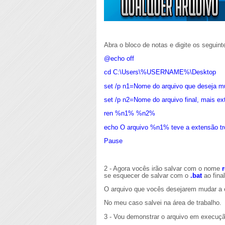
Abra o bloco de notas e digite os seguin
@echo off
cd C:\Users\%USERNAME%\Desktop
set /p n1=Nome do arquivo que deseja mud
set /p n2=Nome do arquivo final, mais ext
ren %n1% %n2%
echo O arquivo %n1% teve a extensão t
Pause
2 - Agora vocês irão salvar com o nome
se esquecer de salvar com o
.bat
ao final
O arquivo que vocês desejarem mudar a
No meu caso salvei na área de trabalho.
3 - Vou demonstrar o arquivo em execuçã