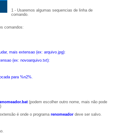
1 - Usaremos algumas sequencias de linha de
comando.
tes comandos:
ar, mais extensao (ex: arquivo.jpg):
ensao (ex: novoarquivo.txt):
rocada para %n2%.
renomeador.bat
(podem escolher outro nome, mais não pode
)
 extensão é onde o programa
renomeador
deve ser salvo.
o.