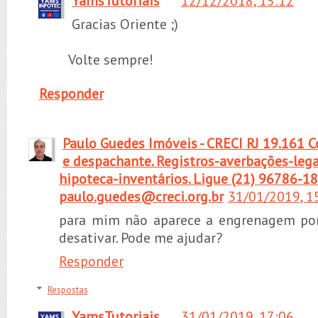
YamsTutoriais
12/12/2018, 15:12
Gracias Oriente ;)
Volte sempre!
Responder
Paulo Guedes Imóveis - CRECI RJ 19.161 C
e despachante. Registros-averbações-lega
hipoteca-inventários. Ligue (21) 96786-1
paulo.guedes@creci.org.br
31/01/2019, 1
para mim não aparece a engrenagem por
desativar. Pode me ajudar?
Responder
Respostas
YamsTutoriais
31/01/2019, 17:06