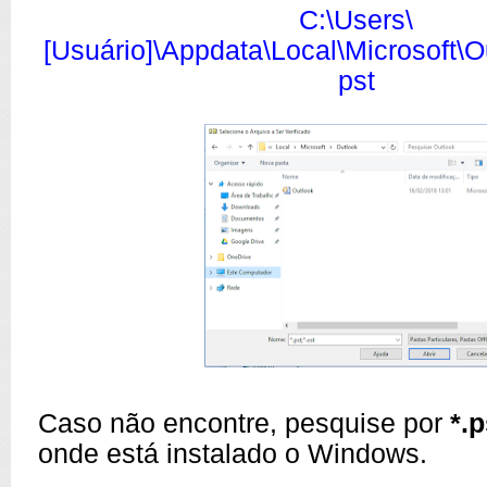
C:\Users\
[Usuário]\Appdata\Local\Microsoft\O
pst
Caso não encontre, pesquise por
*.
onde está instalado o Windows.