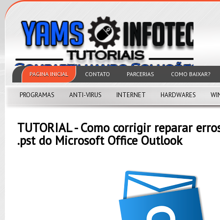
PAGINA INICIAL
CONTATO
PARCERIAS
COMO BAIXAR?
PROGRAMAS
ANTI-VIRUS
INTERNET
HARDWARES
WI
TUTORIAL - Como corrigir reparar erro
.pst do Microsoft Office Outlook