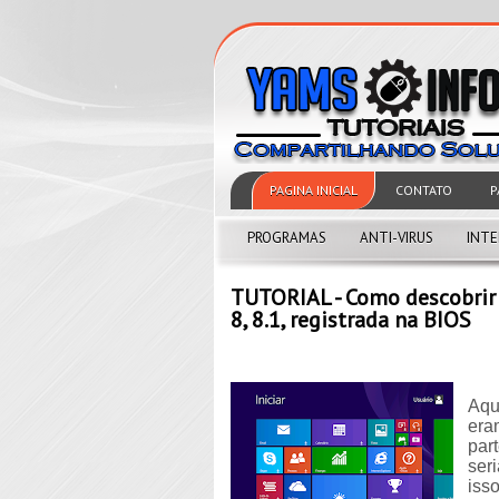
PAGINA INICIAL
CONTATO
P
PROGRAMAS
ANTI-VIRUS
INT
TUTORIAL - Como descobrir 
8, 8.1, registrada na BIOS
Aqu
era
par
ser
iss