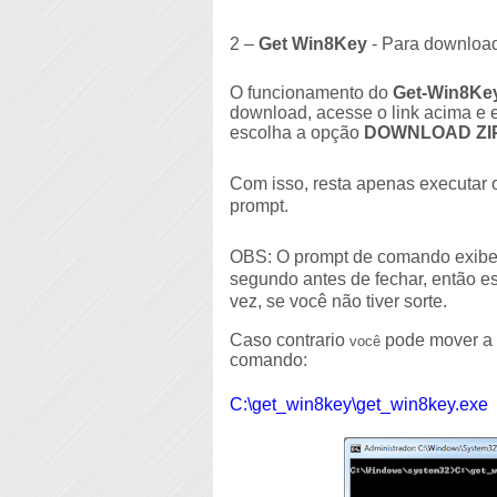
2 –
Get Win8Key
- Para download
O funcionamento do
Get-Win8Ke
download, acesse o link acima e
escolha a opção
DOWNLOAD ZI
Com isso, resta apenas executar 
prompt.
OBS: O prompt de comando exibe 
segundo antes de fechar, então e
vez, se você não tiver sorte.
Caso contrario
pode mover a 
você
comando:
C:\get_win8key\get_win8key.exe