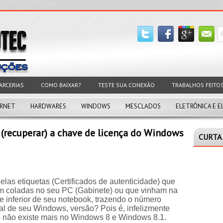
ARCERIAS
COMO BAIXAR?
TESTE SUA CONEXÃO
TRABALHOS FEITO
ERNET
HARDWARES
WINDOWS
MESCLADOS
ELETRÔNICA E E
(recuperar) a chave de licença do Windows
CURTA 
elas etiquetas (Certificados de autenticidade) que
m coladas no seu PC (Gabinete) ou que vinham na
te inferior de seu notebook, trazendo o número
ial de seu Windows, versão? Pois é, infelizmente
o não existe mais no Windows 8 e Windows 8.1.