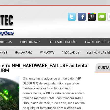
ARCERIAS
COMO BAIXAR?
TESTE SUA CONEXÃO
TRABALHOS FEITO
ERNET
HARDWARES
WINDOWS
MESCLADOS
ELETRÔNICA E E
 o erro NMI_HARDWARE_FAILURE ao tentar
CURTA 
, IBM
O cliente tinha adquirido um servidor (
HP
DL380 G7
) de segunda mão, a parte de
hardware estava tudo funcionando
corretamente, a
BIOS
esta reconhecendo o
total de memoria
RAM
, controladora
RAID
,
HDs
, placa de rede, tudo certo, mas ao final
de qualquer formatação com o
Windows