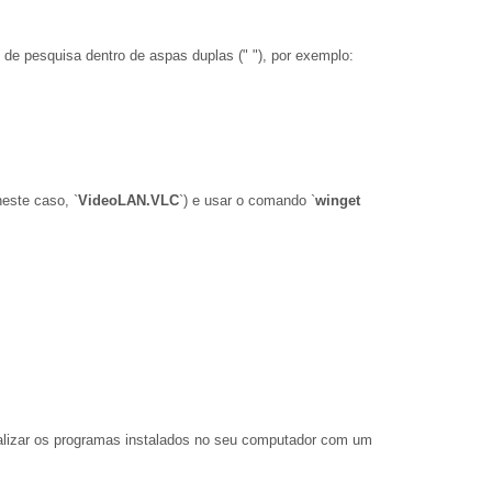
e pesquisa dentro de aspas duplas (" "), por exemplo:
neste caso, `
VideoLAN.VLC
`) e usar o comando `
winget
ualizar os programas instalados no seu computador com um