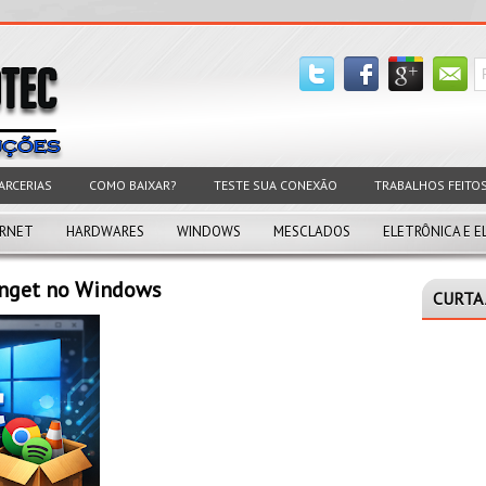
ARCERIAS
COMO BAIXAR?
TESTE SUA CONEXÃO
TRABALHOS FEITO
ERNET
HARDWARES
WINDOWS
MESCLADOS
ELETRÔNICA E E
inget no Windows
CURTA 