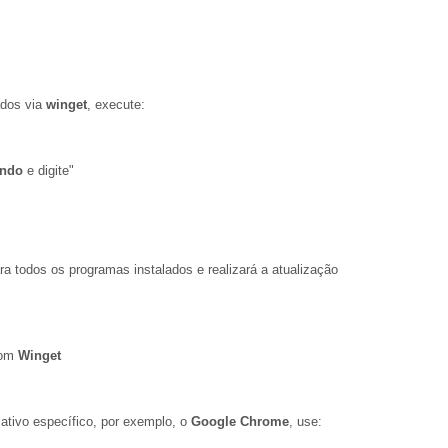
ados via
winget
, execute:
ando
e digite"
ara todos os programas instalados e realizará a atualização
com
Winget
ativo específico, por exemplo, o
Google Chrome
, use: