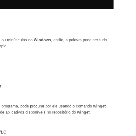
as ou minúsculas no
Windows
, então, a palavra pode ser tudo
mplo:
t
 programa, pode procurar por ele usando o comando
winget
de aplicativos disponíveis no repositório do
winget
.
VLC