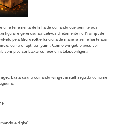
 é uma ferramenta de linha de comando que permite aos
, configurar e gerenciar aplicativos diretamente no
Prompt de
volvido pela
Microsoft
e funciona de maneira semelhante aos
inux
, como o `
apt
` ou `
yum
`. Com o
winget
, é possível
cil, sem precisar baixar os
.exe
e instalar/configurar
inget
, basta usar o comando
winget install
seguido do nome
rograma.
me
omando
e digite"