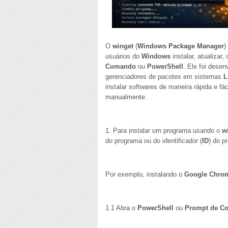
O
winget
(
Windows Package Manager
)
usuários do
Windows
instalar, atualizar
Comando
ou
PowerShell
. Ele foi desen
gerenciadores de pacotes em sistemas
L
instalar softwares de maneira rápida e fá
manualmente.
1. Para instalar um programa usando o
w
do programa ou do identificador (
ID
) do p
Por exemplo, instalando o
Google Chro
1.1 Abra o
PowerShell
ou
Prompt de C